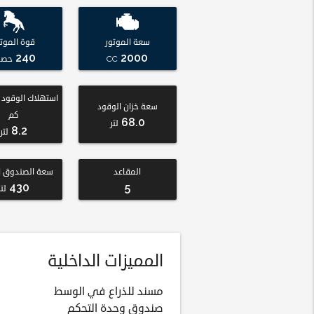
سعة الموتور
قوة الموتو
240
2000
CC
حصا
سعة خزان الوقود
كم
68.0
لتر
8.2
لتر
المقاعد
سعة الصندوق ا
430
5
لتر
المميزات الداخلية
مسند للذراع في الوسط
صندوق وحدة التحكم