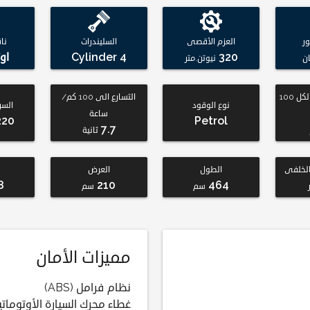
ر
العزم الأقصى
السليندرات
نا
320
4 Cylinder
او
ن
نيوتن.متر
استهلاك الوقود لكل 100
التسارع الى 100 كم/
نوع الوقود
السر
ساعة
220
Petrol
7.7
ثانية
لخلفى
الطول
العرض
8
210
464
سم
سم
مميزات الأمان
نظام فرامل (ABS)
غطاء محرك السيارة الأوتومات