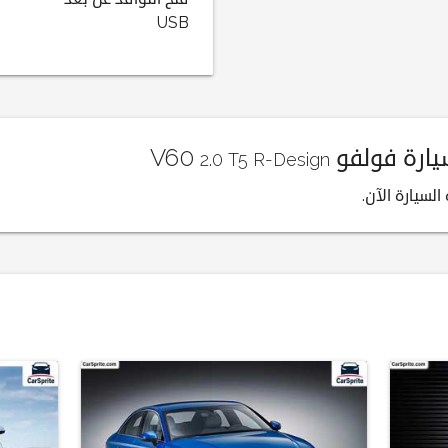
USB
رة فولفو V60
2.0 T5 R-Design
لسيارة الآن.