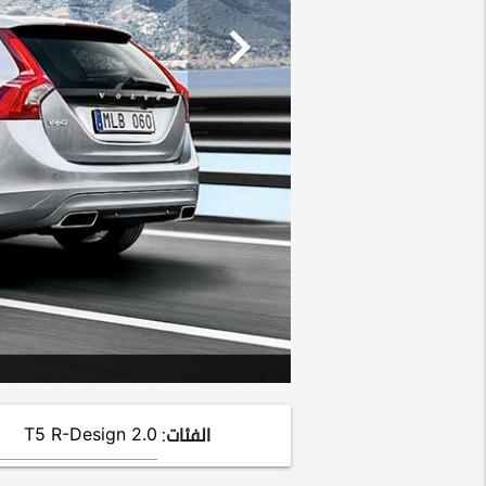
chevron_right
الفئات: