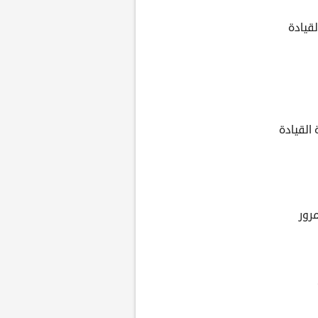
قيادة
القيادة
رور