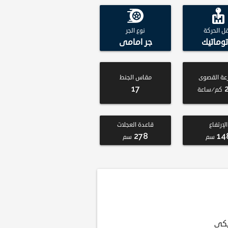
قل الحركة
نوع الجر
توماتيك
جر امامى
عة القصوى
مقاس الجنط
17
كم/ساعة
الإرتفاع
قاعدة العجلات
278
14
سم
سم
يكي