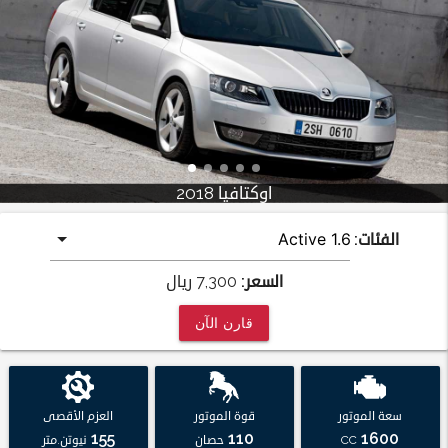
اوكتافيا 2018
الفئات:
السعر:
7,300
ريال
قارن الآن
سعة الموتور
قوة الموتور
العزم الأقصى
155
110
1600
CC
حصان
نيوتن.متر