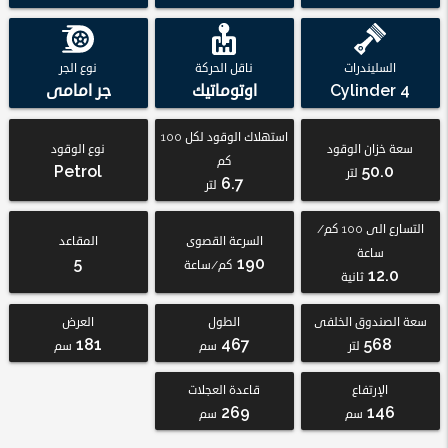
السليندرات
ناقل الحركة
نوع الجر
4 Cylinder
اوتوماتيك
جر امامى
استهلاك الوقود لكل 100
سعة خزان الوقود
نوع الوقود
كم
Petrol
50.0
لتر
6.7
لتر
التسارع الى 100 كم/
السرعة القصوى
المقاعد
ساعة
5
190
كم/ساعة
12.0
ثانية
سعة الصندوق الخلفى
الطول
العرض
181
467
568
لتر
سم
سم
الإرتفاع
قاعدة العجلات
269
146
سم
سم