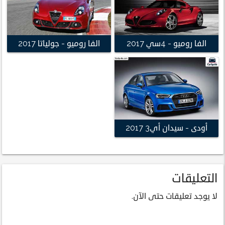
الفا روميو - 4سي 2017
الفا روميو - جولياتا 2017
أودى - سيدان أي3 2017
التعليقات
لا يوجد تعليقات حتى الآن.