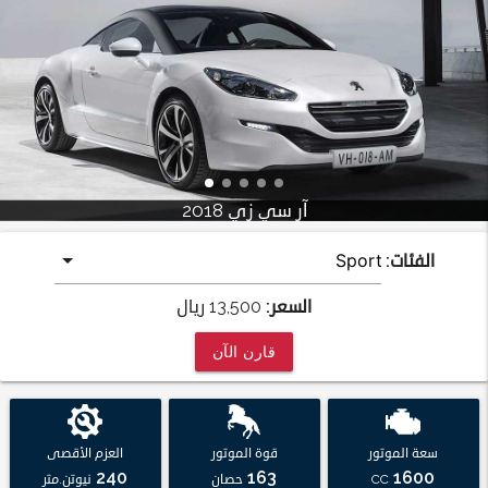
آر سي زي 2018
الفئات:
السعر:
13,500
ريال
قارن الآن
سعة الموتور
قوة الموتور
العزم الأقصى
240
163
1600
CC
حصان
نيوتن.متر