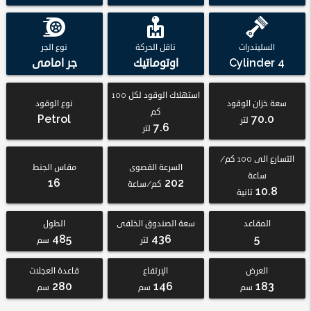
السليندرات
ناقل الحركة
نوع الجر
4 Cylinder
اوتوماتيك
جر امامى
استهلاك الوقود لكل 100
سعة خزان الوقود
نوع الوقود
كم
Petrol
70.0
لتر
7.6
لتر
التسارع الى 100 كم/
السرعة القصوى
مقاس الجنط
ساعة
16
202
كم/ساعة
10.8
ثانية
المقاعد
سعة الصندوق الخلفى
الطول
485
436
5
لتر
سم
العرض
الإرتفاع
قاعدة العجلات
280
146
183
سم
سم
سم