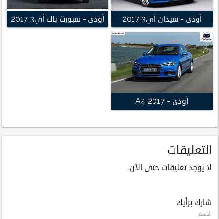
أودى - سيدان أي3 2017
أودى - سبورت باك أي3 2017
أودى - A4 2017
التعليقات
لا يوجد تعليقات حتى الآن.
شارك برأيك
الاسم