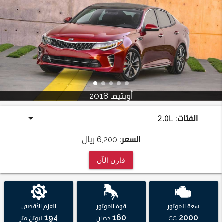
أوبتيما 2018
الفئات:
السعر:
6,200
ريال
قارن الآن
سعة الموتور
قوة الموتور
العزم الأقصى
194
160
2000
CC
حصان
نيوتن.متر