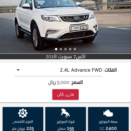
اكس7 سبورت 2018
الفئات:
السعر:
5,000
ريال
قارن الآن
سعة الموتور
قوة الموتور
العزم الأقصى
225
155
2400
CC
حصان
نيوتن.متر