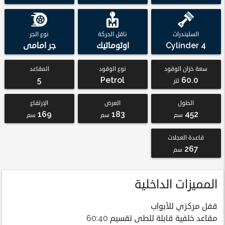
السليندرات
ناقل الحركة
نوع الجر
4 Cylinder
اوتوماتيك
جر امامى
سعة خزان الوقود
نوع الوقود
المقاعد
5
Petrol
60.0
لتر
الطول
العرض
الإرتفاع
169
183
452
سم
سم
سم
قاعدة العجلات
267
سم
المميزات الداخلية
قفل مركزي للأبواب
مقاعد خلفية قابلة للطى تقسيم 60:40