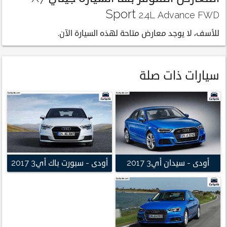
Sport
2.4L Advance FWD
للأسف، لا يوجد معارض متاحة لهذه السيارة الآن.
سيارات ذات صلة
أودى - سيدان أي3 2017
أودى - سبورت باك أي3 2017